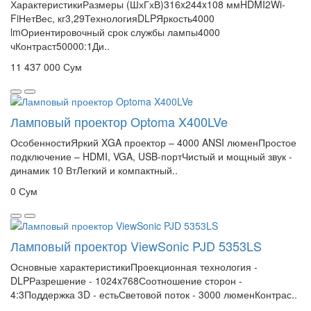
ХарактеристикиРазмеры (ШхГхВ)316x244x108 ммHDMI2Wi-
FiНетВес, кг3,29ТехнологияDLPЯркость4000
lmОриентировочный срок службы лампы4000
чКонтраст50000:1Ди..
11 437 000 Сум
Ламповый проектор Optoma X400LVe
ОсобенностиЯркий XGA проектор – 4000 ANSI люменПростое
подключение – HDMI, VGA, USB-портЧистый и мощный звук -
динамик 10 ВтЛегкий и компактный..
0 Сум
Ламповый проектор ViewSonic PJD 5353LS
Основные характеристикиПроекционная технология -
DLPРазрешение - 1024x768Соотношение сторон -
4:3Поддержка 3D - естьСветовой поток - 3000 люменКонтрас..