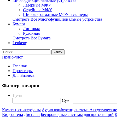
Многофункциональные устройства
Лазерные МФУ
Струйные МФУ
Широкоформатные МФУ и сканеры
Смотреть Все Многофункциональные устройства
Бумага
Листовая
Рулонная
Смотреть Все Бумага
Lenkeng
найти
Прайс-лист
Главная
Проекторы
Для Бизнеса
Фильтр товаров
Цена
Сум -
Камеры, спикерфоны
Аудио конференц система
Аккустически
Видеостена
Дисплеи
Беспроводные системы для презентаций
К