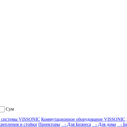
Сум
е системы VISSONIC
Коммутационное оборудование VISSONIC
репления и стойки
Проекторы
- Для Бизнеса
- Для дома
- Б